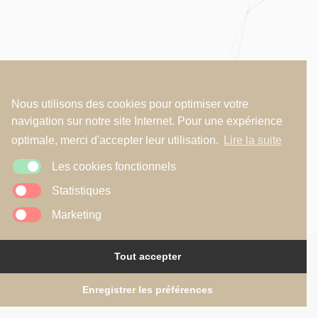
Nous utilisons des cookies pour optimiser votre
navigation sur notre site Internet. Pour une expérience
optimale, merci d'accepter leur utilisation.
Lire la suite
Les cookies fonctionnels
Statistiques
Marketing
Tout accepter
Copyright © 2026
R2A - Renaud Alardin Architecte
Mentions légales
•
Politique de confidentialité
•
Politique de cookies
Website by
Illucom
Enregistrer les préférences