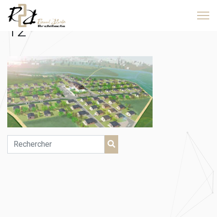
2016-3.luzy.village.senior-
12