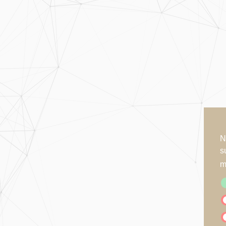
N
s
m