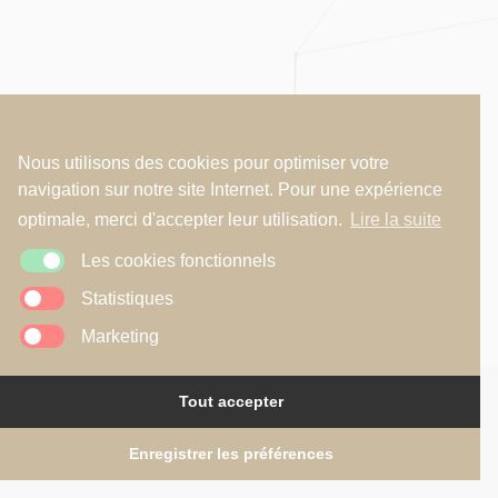
Nous utilisons des cookies pour optimiser votre
navigation sur notre site Internet. Pour une expérience
optimale, merci d'accepter leur utilisation.
Lire la suite
Les cookies fonctionnels
Statistiques
Marketing
Tout accepter
Copyright © 2026
R2A - Renaud Alardin Architecte
Mentions légales
•
Politique de confidentialité
•
Politique de cookies
Website by
Illucom
Enregistrer les préférences