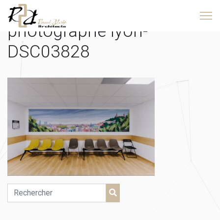
260117-laurie diaz
photographe lyon-
DSC03828