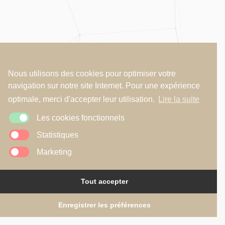
Nous utilisons des cookies pour optimiser votre
navigation sur notre site Internet. Pour une expérience
optimale, merci d'accepter leur utilisation.
Lire la suite
Les cookies fonctionnels
Statistiques
Marketing
Tout accepter
Copyright © 2026
R2A - Renaud Alardin Architecte
Mentions légales
•
Politique de confidentialité
•
Politique de cookies
Website by
Illucom
Enregistrer les préférences