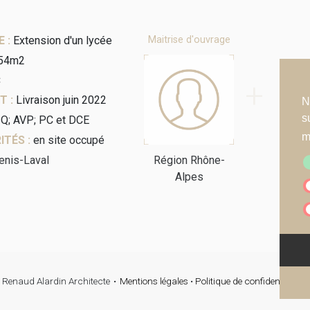
 :
Extension d'un lycée
Maitrise d'ouvrage
Maitri
54m2
C
+
T :
Livraison juin 2022
N
s
Q; AVP; PC et DCE
m
ITÉS :
en site occupé
Genis-Laval
Région Rhône-
Alpes
 Renaud Alardin Architecte
Mentions légales
•
Politique de confidentialité
•