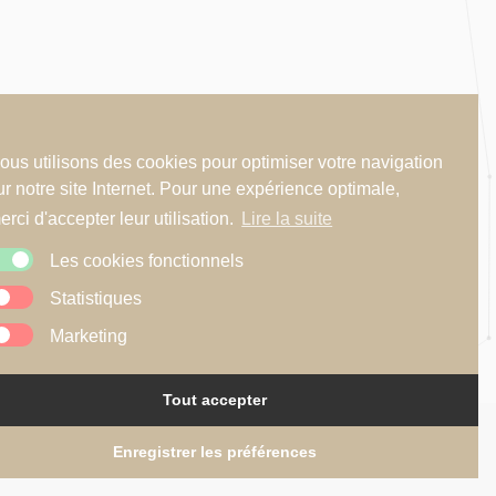
se d'oeuvre
ous utilisons des cookies pour optimiser votre navigation
ur notre site Internet. Pour une expérience optimale,
erci d'accepter leur utilisation.
Lire la suite
R2A
Les cookies fonctionnels
Statistiques
Marketing
Tout accepter
Politique de cookies
Website by
Illucom
Enregistrer les préférences