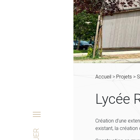
Accueil
>
Projets
>
S
Lycée 
e
ces
Création d’une exte
existant, la créatio
e presse