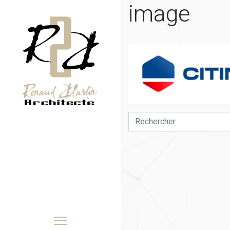
image
e
ces