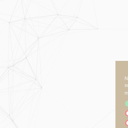
N
s
m